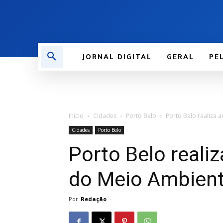
JORNAL DIGITAL
GERAL
PE
Início
Cidades
Porto Belo
Porto Belo realiza
Cidades
Porto Belo
Porto Belo real
do Meio Ambien
Por
Redação
-