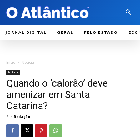
JORNAL DIGITAL
GERAL
PELO ESTADO
ECO
Início
Notícia
Notícia
Quando o ‘calorão’ deve
amenizar em Santa
Catarina?
Por
Redação
-