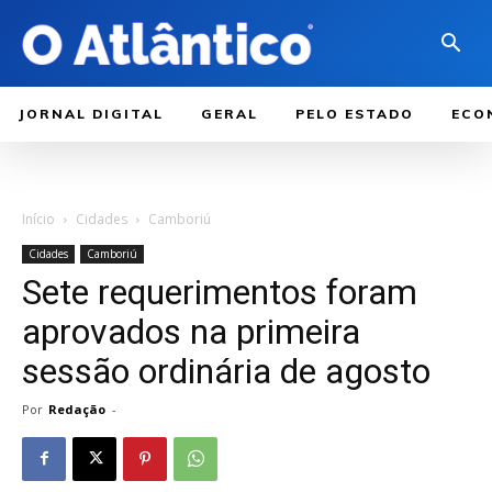
JORNAL DIGITAL
GERAL
PELO ESTADO
ECO
Início
Cidades
Camboriú
Cidades
Camboriú
Sete requerimentos foram
aprovados na primeira
sessão ordinária de agosto
Por
Redação
-