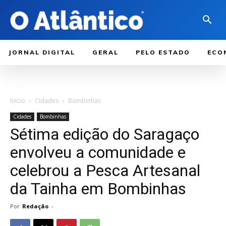
JORNAL DIGITAL
GERAL
PELO ESTADO
ECO
Início
Cidades
Bombinhas
Cidades
Bombinhas
Sétima edição do Saragaço
envolveu a comunidade e
celebrou a Pesca Artesanal
da Tainha em Bombinhas
Por
Redação
-