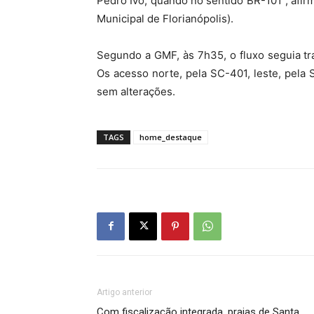
Pedro Ivo, quando no sentido BR-101”, af
Municipal de Florianópolis).
Segundo a GMF, às 7h35, o fluxo seguia tra
Os acesso norte, pela SC-401, leste, pel
sem alterações.
TAGS
home_destaque
Artigo anterior
Com fiscalização integrada, praias de Santa