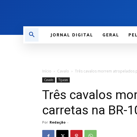
JORNAL DIGITAL
GERAL
PE
Início
Cavalo
Três cavalos morrem atropelados p
Cavalo
Tijucas
Três cavalos mo
carretas na BR-1
Por
Redação
-