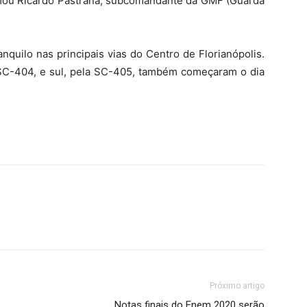
irmou Ricardo Pastrana, subcomandante da GMF (Guarda
nquilo nas principais vias do Centro de Florianópolis.
a SC-404, e sul, pela SC-405, também começaram o dia
Próximo artigo
Notas finais do Enem 2020 serão