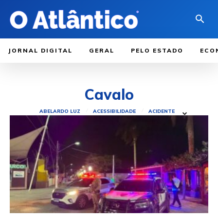
JORNAL DIGITAL
GERAL
PELO ESTADO
ECO
Cavalo
ABELARDO LUZ
ACESSIBILIDADE
ACIDENTE