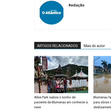
Redação
ARTIGOS RELACIONADOS
Mais do autor
Alles Park realiza o sonho de
Blumenau fa
paciente de Blumenau em conhecer a
para obras 
neve
deslizamento