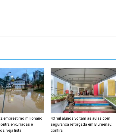
z empréstimo milionário
40 mil alunos voltam às aulas com
contra enxurradas e
segurança reforçada em Blumenau;
s; veja lista
confira