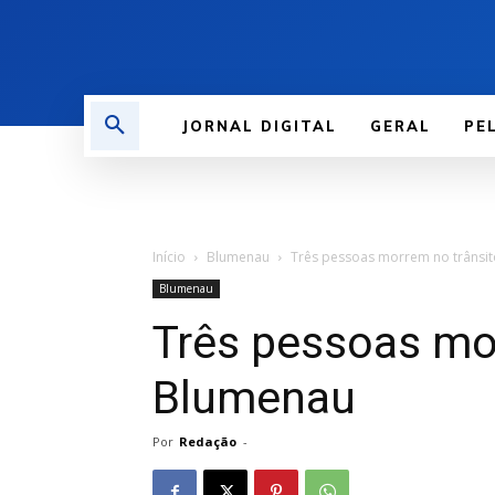
JORNAL DIGITAL
GERAL
PE
Início
Blumenau
Três pessoas morrem no trânsi
Blumenau
Três pessoas mo
Blumenau
Por
Redação
-