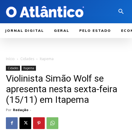
JORNAL DIGITAL
GERAL
PELO ESTADO
ECO
Início
Cidades
Itapema
Cidades
Itapema
Violinista Simão Wolf se
apresenta nesta sexta-feira
(15/11) em Itapema
Por
Redação
-