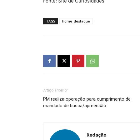
Fonte: Site de Curiosidades
TAGS
home_destaque
Artigo anterior
PM realiza operação para cumprimento de
mandado de busca/apreensão
Redação