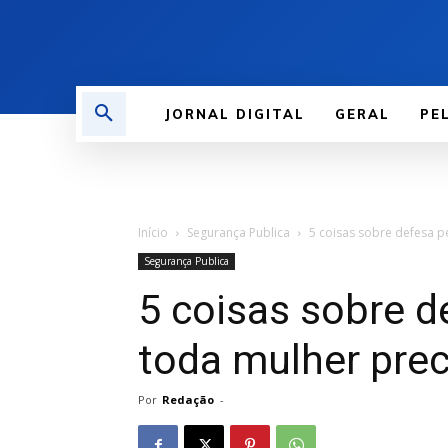
JORNAL DIGITAL
GERAL
PE
Início
Segurança Publica
5 coisas sobre defesa p
Segurança Publica
5 coisas sobre d
toda mulher prec
Por
Redação
-