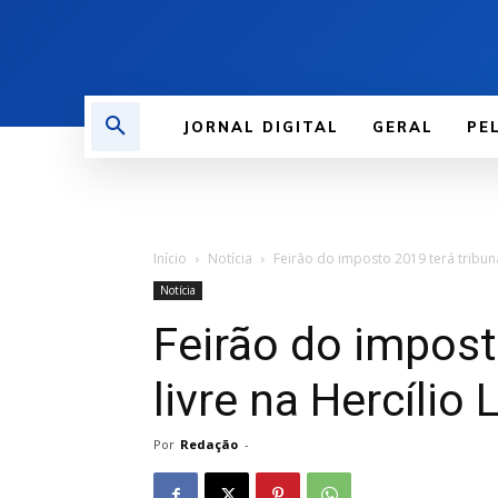
JORNAL DIGITAL
GERAL
PE
Início
Notícia
Feirão do imposto 2019 terá tribuna
Notícia
Feirão do impost
livre na Hercílio 
Por
Redação
-