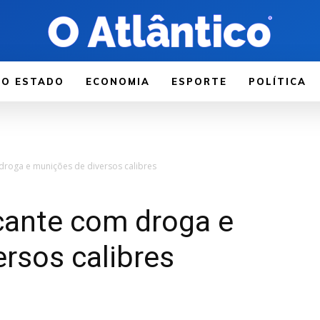
LO ESTADO
ECONOMIA
ESPORTE
POLÍTICA
droga e munições de diversos calibres
cante com droga e
rsos calibres