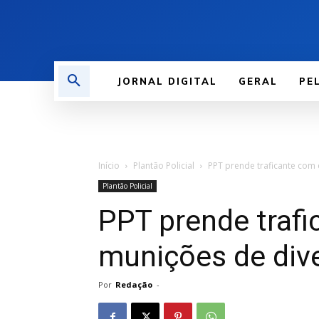
JORNAL DIGITAL
GERAL
PE
Início
Plantão Policial
PPT prende traficante com 
Plantão Policial
PPT prende trafi
munições de dive
Por
Redação
-